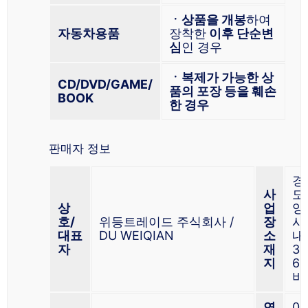
ㆍ상품을 개봉
하여
자동차용품
장착한
이후 단순변
심
인 경우
ㆍ복제가 가능한 상
CD/DVD/GAME/
품의 포장 등을 훼손
BOOK
한 경우
판매자 정보
경
사
도
상
업
양
호/
위등트레이드 주식회사 /
장
시
대표
DU WEIQIAN
소
내
자
재
32
지
6
비
연
01