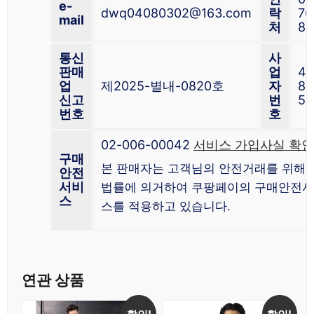
e-
dwq04080302@163.com
락
76
mail
처
85
통신
사
판매
업
41
업
제2025-별내-0820호
자
81
신고
번
54
번호
호
02-006-00042
서비스 가입사실 확인
구매
본 판매자는 고객님의 안전거래를 위해 
안전
서비
법률에 의거하여 쿠팡페이의 구매안전
스
스를 적용하고 있습니다.
연관 상품