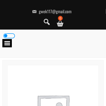
콘
텐
츠
gwek117@gmail.com
로
건
0
너
뛰
기