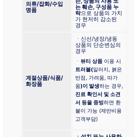
손, 상품의 사용 또
의류/잡화/수입
는 훼손, 구성품 누
명
품
락
으로 상품의 가치
가 현저히 감소된
경우
ㆍ신선/냉장/냉동
상품의 단순변심의
경우
ㆍ
뷰티 상품
이용 시
트러블(
알러지, 붉은
계절상품/식품/
반점, 가려움, 따가
화장품
움
)이 발생
하는 경우,
진료 확인서 및 소견
서 등을 증빙
하면 환
불이 가능 (제반비용
고객부담)
ㆍ설치 또는 사용하