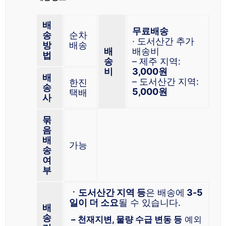
배
무료배송
송
순차
· 도서산간 추가
방
배송
배
배송비
법
송
– 제주 지역:
비
3,000원
배
– 도서산간 지역:
한진
송
5,000원
택배
사
묶
음
배
가능
송
여
부
ㆍ도서산간 지역 등
은 배송에
3-5
일이 더 소요
될 수 있습니다.
배
송
– 천재지변, 물량 수급 변동 등
예외