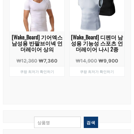
[Wake_Board] 기어엑스
[Wake_Board] 디펜더 남
남성용 반팔브이넥 언
성용 기능성 스포츠 언
더레이어 상의
더레이어 나시 2종
원
현
원
현
₩
12,360
₩
7,360
₩
14,900
₩
9,900
래
재
래
재
쿠팡 최저가 확인하기
쿠팡 최저가 확인하기
가
가
가
가
격:
격:
격:
격:
₩12,360.
₩7,360.
₩14,900.
₩9,90
검색