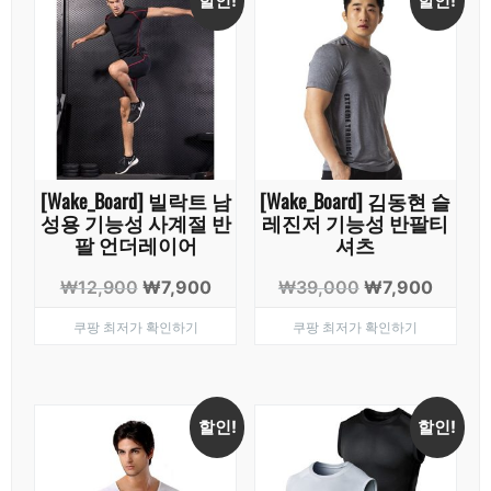
할인!
할인!
[Wake_Board] 빌락트 남
[Wake_Board] 김동현 슬
성용 기능성 사계절 반
레진저 기능성 반팔티
팔 언더레이어
셔츠
원
현
원
현
₩
12,900
₩
7,900
₩
39,000
₩
7,900
래
재
래
재
쿠팡 최저가 확인하기
쿠팡 최저가 확인하기
가
가
가
가
격:
격:
격:
격:
₩12,900.
₩7,900.
₩39,000.
₩7,90
할인!
할인!