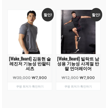
할인!
할인!
[Wake_Board] 김동현 슬
[Wake_Board] 빌락트 남
레진저 기능성 반팔티
성용 기능성 사계절 반
셔츠
팔 언더레이어
원
현
원
현
₩
39,000
₩
7,900
₩
12,900
₩
7,900
래
재
래
재
쿠팡 최저가 확인하기
쿠팡 최저가 확인하기
가
가
가
가
격:
격:
격:
격:
₩39,000.
₩7,900.
₩12,900.
₩7,90