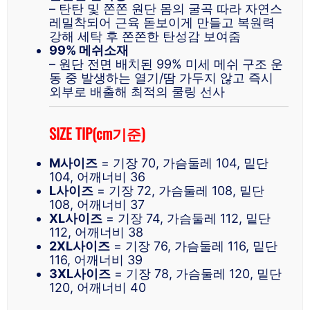
– 탄탄 및 쫀쫀 원단 몸의 굴곡 따라 자연스
레밀착되어 근육 돋보이게 만들고 복원력
강해 세탁 후 쫀쫀한 탄성감 보여줌
99% 메쉬소재
– 원단 전면 배치된 99% 미세 메쉬 구조 운
동 중 발생하는 열기/땀 가두지 않고 즉시
외부로 배출해 최적의 쿨링 선사
SIZE TIP(cm기준)
M사이즈
= 기장 70, 가슴둘레 104, 밑단
104, 어깨너비 36
L사이즈
= 기장 72, 가슴둘레 108, 밑단
108, 어깨너비 37
XL사이즈
= 기장 74, 가슴둘레 112, 밑단
112, 어깨너비 38
2XL사이즈
= 기장 76, 가슴둘레 116, 밑단
116, 어깨너비 39
3XL사이즈
= 기장 78, 가슴둘레 120, 밑단
120, 어깨너비 40