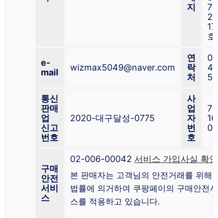
지
7
20
17
호
연
01
e-
wizmax5049@naver.com
락
41
mail
처
5
통신
사
판매
업
73
업
2020-대구달성-0775
자
16
신고
번
01
번호
호
02-006-00042
서비스 가입사실 확인
구매
본 판매자는 고객님의 안전거래를 위해 
안전
서비
법률에 의거하여 쿠팡페이의 구매안전
스
스를 적용하고 있습니다.