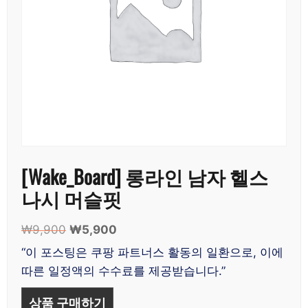
[Wake_Board] 롱라인 남자 헬스
나시 머슬핏
₩
9,900
원
₩
5,900
현
래
재
“이 포스팅은 쿠팡 파트너스 활동의 일환으로, 이에
가
가
따른 일정액의 수수료를 제공받습니다.”
격:
격:
₩9,900.
₩5,900.
상품 구매하기