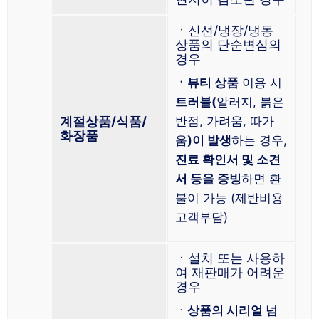
ㆍ신선/냉장/냉동
상품의 단순변심의
경우
ㆍ뷰티 상품
이용 시
트러블(
알러지, 붉은
계절상품/식품/
반점, 가려움, 따가
화장품
움
)이 발생
하는 경우,
진료 확인서 및 소견
서 등을 증빙
하면 환
불이 가능 (제반비용
고객부담)
ㆍ설치 또는 사용하
여 재판매가 어려운
경우
ㆍ
상품의 시리얼 넘