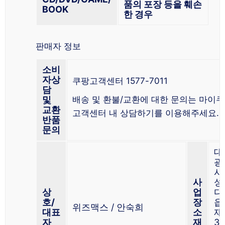
품의 포장 등을 훼손
BOOK
한 경우
판매자 정보
소비
자상
쿠팡고객센터 1577-7011
담
및
배송 및 환불/교환에 대한 문의는 마이쿠
교환
고객센터 내 상담하기를 이용해주세요.
반품
문의
대
광
시
사
성
상
업
다
호/
장
읍
위즈맥스 / 안숙희
대표
소
재
자
재
3