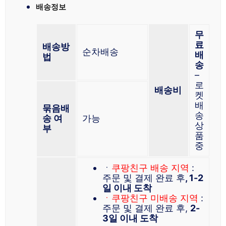
배송정보
무
료
배송방
순차배송
배
법
송
–
로
배송비
켓
배
묶음배
송
송 여
가능
상
부
품
중
ㆍ
쿠팡친구 배송 지역
:
주문 및 결제 완료 후
, 1-2
일 이내 도착
ㆍ쿠팡친구 미배송 지역
:
주문 및 결제 완료 후,
2-
3일 이내 도착