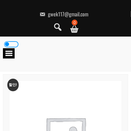
콘
텐
츠
gwek117@gmail.com
로
건
0
너
뛰
기
할인!