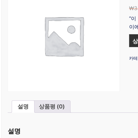
₩
3
“이
이에
상
카테
설명
상품평 (0)
설명