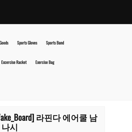
 Goods
Sports Gloves
Sports Band
Excercise Racket
Exercise Bag
Wake_Board] 라핀다 에어쿨 남
 나시