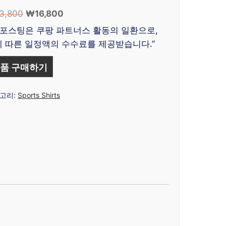
3,800
원
₩
16,800
현
래
재
 포스팅은 쿠팡 파트너스 활동의 일환으로,
가
가
 따른 일정액의 수수료를 제공받습니다.”
격:
격:
₩33,800.
₩16,800.
품 구매하기
고리:
Sports Shirts