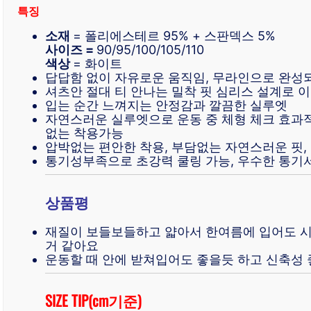
특징
소재
= 폴리에스테르 95% + 스판덱스 5%
사이즈 =
90/95/100/105/110
색상
= 화이트
답답함 없이 자유로운 움직임, 무라인으로 완성
셔츠안 절대 티 안나는 밀착 핏 심리스 설계로 
입는 순간 느껴지는 안정감과 깔끔한 실루엣
자연스러운 실루엣으로 운동 중 체형 체크 효과적,
없는 착용가능
압박없는 편안한 착용, 부담없는 자연스러운 핏,
통기성부족으로 초강력 쿨링 가능, 우수한 통기서
상품평
재질이 보들보들하고 얇아서 한여름에 입어도 
거 같아요
운동할 때 안에 받쳐입어도 좋을듯 하고 신축성
SIZE TIP(cm기준)