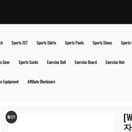
ch
Sports SET
Sports Shirts
Sports Pants
Sports Shoes
Sports
ts Gear
Sports Socks
Exercise Ball
Exercise Board
Exercise Mat
ss Equipment
Affiliate Disclosure
[
할인!
자