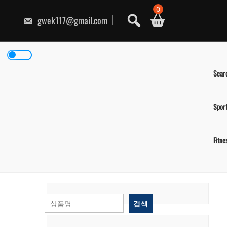
콘
0
텐
gwek117@gmail.com
츠
로
건
너
뛰
기
Sear
Spor
Fitne
검색