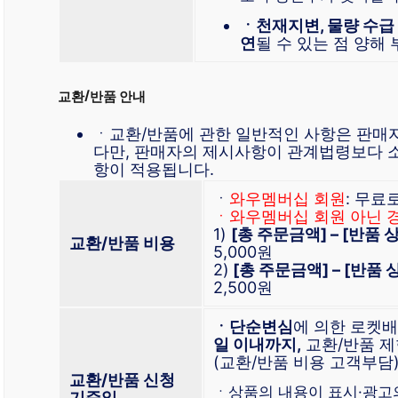
ㆍ천재지변, 물량 수급
연
될 수 있는 점 양해
교환/반품 안내
ㆍ교환/반품에 관한 일반적인 사항은 판매
다만, 판매자의 제시사항이 관계법령보다 
항이 적용됩니다.
ㆍ
와우멤버십 회원
: 무료
ㆍ와우멤버십 회원 아닌 
1)
[총 주문금액] – [반품
교환/반품 비용
5,000원
2)
[총 주문금액] – [반품
2,500원
ㆍ단순변심
에 의한 로켓
일 이내까지,
교환/반품 제
(교환/반품 비용 고객부담
교환/반품 신청
ㆍ상품의 내용이 표시·광고
기준일