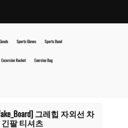
 Goods
Sports Gloves
Sports Band
Excercise Racket
Exercise Bag
Wake_Board] 그레힙 자외선 차
 긴팔 티셔츠