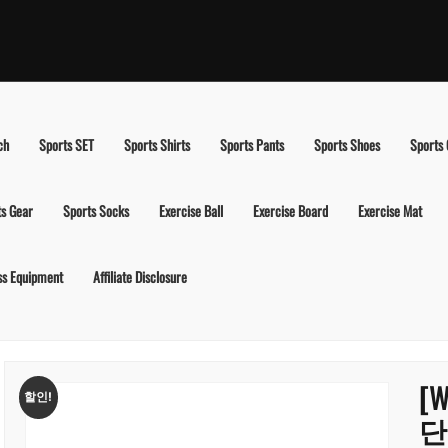
ch
Sports SET
Sports Shirts
Sports Pants
Sports Shoes
Sports
ts Gear
Sports Socks
Exercise Ball
Exercise Board
Exercise Mat
ss Equipment
Affiliate Disclosure
[
할인!
단