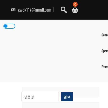
콘
0
텐
gwek117@gmail.com
츠
로
건
너
뛰
기
Sear
Spor
Fitne
검색