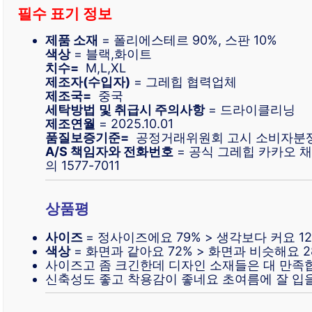
필수 표기 정보
제품 소재
= 폴리에스테르 90%, 스판 10%
색상
= 블랙,화이트
치수=
M,L,XL
제조자(수입자)
= 그레힙 협력업체
제조국=
중국
세탁방법
및 취급시 주의사항
= 드라이클리닝
제조연월
= 2025.10.01
품질보증기준=
공정거래위원회 고시 소비자분쟁
A/S 책임자와 전화번호
= 공식 그레힙 카카오 채
의 1577-7011
상품평
사이즈
= 정사이즈에요 79% > 생각보다 커요 1
색상
= 화면과 같아요 72% > 화면과 비슷해요 2
사이즈고 좀 크긴한데 디자인 소재들은 대 만족
신축성도 좋고 착용감이 좋네요 초여름에 잘 입