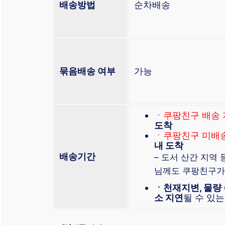
배송방법
순차배송
묶음배송 여부
가능
ㆍ
쿠팡친구 배송
도착
ㆍ쿠팡친구 미배
내 도착
배송기간
– 도서 산간 지역 
님께도 쿠팡친구가
ㆍ천재지변, 물량 
소 지연
될 수 있