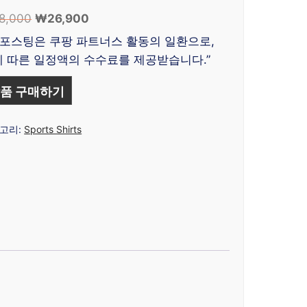
8,000
원
₩
26,900
현
래
재
 포스팅은 쿠팡 파트너스 활동의 일환으로,
가
가
 따른 일정액의 수수료를 제공받습니다.”
격:
격:
₩68,000.
₩26,900.
품 구매하기
고리:
Sports Shirts