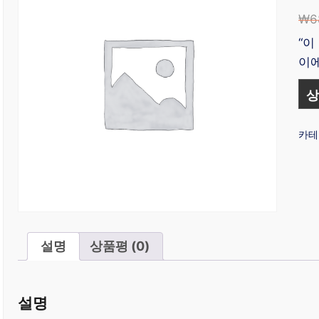
₩
6
“이
이에
상
카테
설명
상품평 (0)
설명