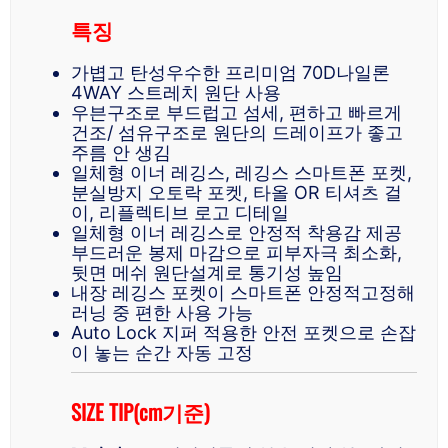
특징
가볍고 탄성우수한 프리미엄 70D나일론
4WAY 스트레치 원단 사용
우븐구조로 부드럽고 섬세, 편하고 빠르게
건조/ 섬유구조로 원단의 드레이프가 좋고
주름 안 생김
일체형 이너 레깅스, 레깅스 스마트폰 포켓,
분실방지 오토락 포켓, 타올 OR 티셔츠 걸
이, 리플렉티브 로고 디테일
일체형 이너 레깅스로 안정적 착용감 제공
부드러운 봉제 마감으로 피부자극 최소화,
뒷면 메쉬 원단설계로 통기성 높임
내장 레깅스 포켓이 스마트폰 안정적고정해
러닝 중 편한 사용 가능
Auto Lock 지퍼 적용한 안전 포켓으로 손잡
이 놓는 순간 자동 고정
SIZE TIP(cm기준)