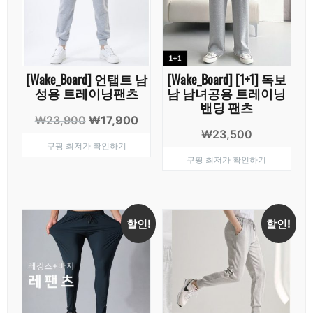
[Wake_Board] 언탭트 남
[Wake_Board] [1+1] 독보
성용 트레이닝팬츠
남 남녀공용 트레이닝
밴딩 팬츠
원
현
₩
23,900
₩
17,900
₩
23,500
래
재
쿠팡 최저가 확인하기
가
가
쿠팡 최저가 확인하기
격:
격:
₩23,900.
₩17,900.
할인!
할인!