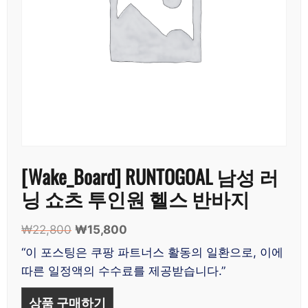
[Wake_Board] RUNTOGOAL 남성 러
닝 쇼츠 투인원 헬스 반바지
₩
22,800
원
₩
15,800
현
래
재
“이 포스팅은 쿠팡 파트너스 활동의 일환으로, 이에
가
가
따른 일정액의 수수료를 제공받습니다.”
격:
격:
₩22,800.
₩15,800.
상품 구매하기