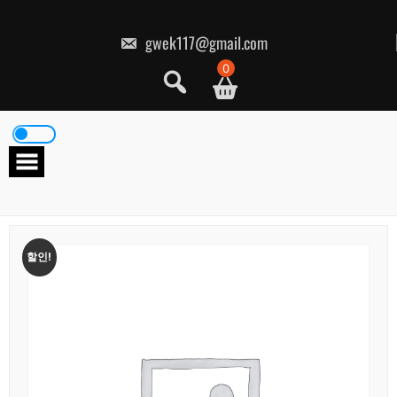
콘
텐
츠
gwek117@gmail.com
로
건
0
너
뛰
기
할인!