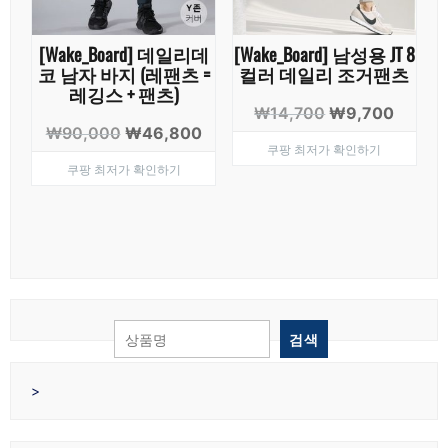
[Wake_Board] 데일리데
[Wake_Board] 남성용 JT 8
코 남자 바지 (레팬츠 =
컬러 데일리 조거팬츠
레깅스 + 팬츠)
원
현
₩
14,700
₩
9,700
원
현
₩
90,000
₩
46,800
래
재
쿠팡 최저가 확인하기
래
재
가
가
쿠팡 최저가 확인하기
가
가
격:
격:
격:
격:
₩14,700.
₩9,70
₩90,000.
₩46,800.
검색
>