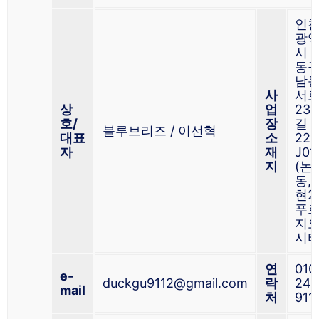
인
광
시 
동
남
사
서
상
업
23
호/
장
길 3
블루브리즈 / 이선혁
대표
소
222
자
재
J0
지
(논
동,
현2
푸
지
시티
연
010
e-
duckgu9112@gmail.com
락
246
mail
처
911