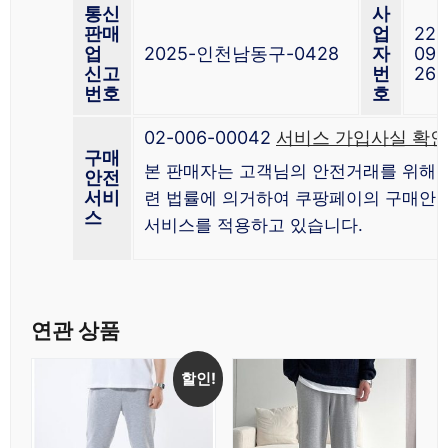
통신
사
판매
업
225
업
2025-인천남동구-0428
자
09-
신고
번
263
번호
호
02-006-00042
서비스 가입사실 확인
구매
본 판매자는 고객님의 안전거래를 위해 
안전
서비
련 법률에 의거하여 쿠팡페이의 구매안
스
서비스를 적용하고 있습니다.
연관 상품
할인!