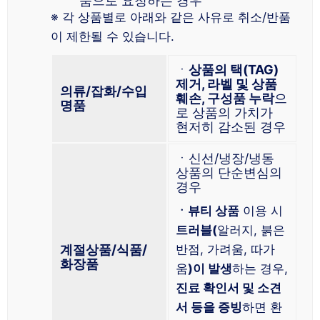
품으로 요청하는 경우
※ 각 상품별로 아래와 같은 사유로 취소/반품
이 제한될 수 있습니다.
ㆍ
상품의 택(TAG)
제거, 라벨 및 상품
의류/잡화/수입
훼손, 구성품 누락
으
명품
로 상품의 가치가
현저히 감소된 경우
ㆍ신선/냉장/냉동
상품의 단순변심의
경우
ㆍ뷰티 상품
이용 시
트러블(
알러지, 붉은
계절상품/식품/
반점, 가려움, 따가
화장품
움
)이 발생
하는 경우,
진료 확인서 및 소견
서 등을 증빙
하면 환