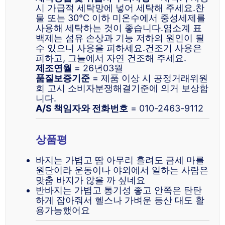
시 가급적 세탁망에 넣어 세탁해 주세요.찬
물 또는 30°C 이하 미온수에서 중성세제를
사용해 세탁하는 것이 좋습니다.염소계 표
백제는 섬유 손상과 기능 저하의 원인이 될
수 있으니 사용을 피하세요.건조기 사용은
피하고, 그늘에서 자연 건조해 주세요.
제조연월
= 26년03월
품질보증기준
= 제품 이상 시 공정거래위원
회 고시 소비자분쟁해결기준에 의거 보상합
니다.
A/S 책임자와 전화번호
= 010-2463-9112
상품평
바지는 가볍고 땀 아무리 흘려도 금세 마를
원단이라 운동이나 야외에서 일하는 사람은
맞춤 바지가 않을 까 싶네요
반바지는 가볍고 통기성 좋고 안쪽은 탄탄
하게 잡아줘서 헬스나 가벼운 등산 대도 활
용가능했어요