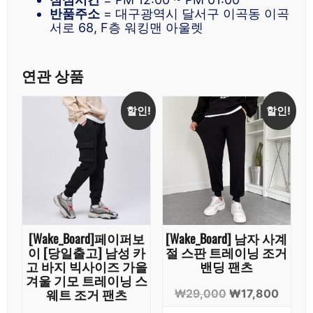
반품주소
= 대구광역시 달서구 이곡동 이곡
서로 68, F층 워킹맨 아울렛
연관 상품
할인!
할인!
[Wake_Board]페이퍼보
[Wake_Board] 남자 사계
이 [당일출고] 남성 카
절 스판 트레이닝 조거
고 바지 빅사이즈 가을
밴딩 팬츠
겨울 기모 트레이닝 스
웨트 조거 팬츠
원
현
₩
29,000
₩
17,800
래
재