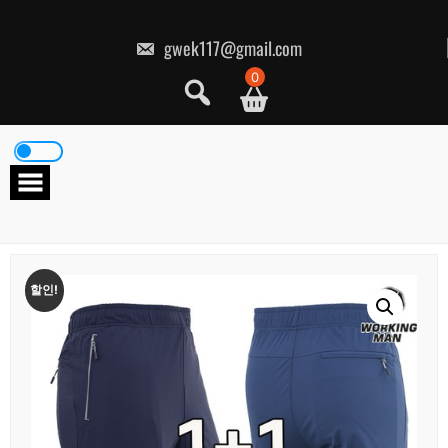
콘
텐
츠
gwek117@gmail.com
로
건
0
너
뛰
기
할인!