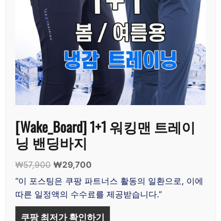
[Wake_Board] 1+1 워킹맨 트레이
닝 밴딩바지
₩
57,900
원
₩
29,700
현
래
재
“이 포스팅은 쿠팡 파트너스 활동의 일환으로, 이에
가
가
따른 일정액의 수수료를 제공받습니다.”
격:
격:
₩57,900.
₩29,700.
쿠팡 최저가 확인하기