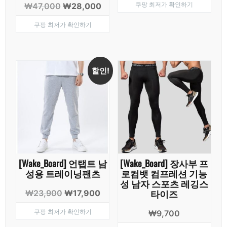
쿠팡 최저가 확인하기
원
현
₩
47,000
₩
28,000
가
가
래
재
격:
격:
쿠팡 최저가 확인하기
가
가
₩29,000.
₩17,8
격:
격:
₩47,000.
₩28,000.
할인!
[Wake_Board] 언탭트 남
[Wake_Board] 장사부 프
성용 트레이닝팬츠
로컴뱃 컴프레션 기능
성 남자 스포츠 레깅스
타이즈
원
현
₩
23,900
₩
17,900
래
재
쿠팡 최저가 확인하기
₩
9,700
가
가
격:
격: