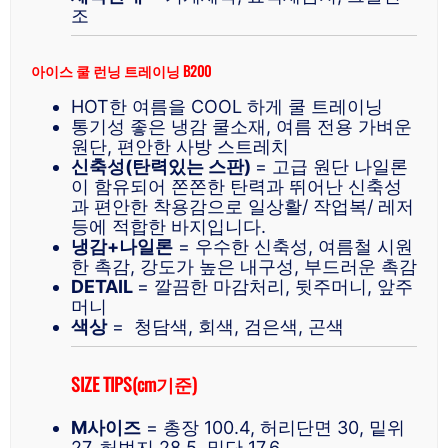
조
아이스 쿨 런닝 트레이닝 B200
HOT한 여름을 COOL 하게 쿨 트레이닝
통기성 좋은 냉감 쿨소재, 여름 전용 가벼운
원단, 편안한 사방 스트레치
신축성(탄력있는 스판)
= 고급 원단 나일론
이 함유되어 쫀쫀한 탄력과 뛰어난 신축성
과 편안한 착용감으로 일상활/ 작업복/ 레저
등에 적합한 바지입니다.
냉감+나일론
= 우수한 신축성, 여름철 시원
한 촉감, 강도가 높은 내구성, 부드러운 촉감
DETAIL
= 깔끔한 마감처리, 뒷주머니, 앞주
머니
색상
= 청담색, 회색, 검은색, 곤색
SIZE TIPS(cm기준)
M사이즈
= 총장 100.4, 허리단면 30, 밑위
27, 허벅지 28.5, 밑단 17.6