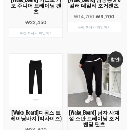
모 주니어 트레이닝 팬
컬러 데일리 조거팬츠
츠
원
현
₩
14,700
₩
9,700
₩
22,450
래
재
쿠팡 최저가 확인하기
가
가
쿠팡 최저가 확인하기
격:
격:
₩14,700.
₩9,70
할인!
[Wake_Board]디몽스 트
[Wake_Board] 남자 사계
레이닝바지 (빅사이즈)
절 스판 트레이닝 조거
밴딩 팬츠
₩
24,900