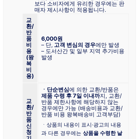
보다 소비자에게 유리한 경우에는 판
매자 제시사항이 적용됩니다.
교
환/
반
품
6,000원
비
– 단,
고객 변심의 경우
에만 발생
용
– 도서산간 및 일부 지역 추가비용
(왕
발생
복
비
용)
ㆍ단순변심
에 의한 교환/반품은
제품 수령 후 7일 이내까
지, 교환/
교
반품 제한사항에 해당하지 않는
환/
경우에만 가능 (배송비용과 교환/
반
반품 비용 왕복배송비 고객부담)
품
ㆍ상품의 내용이 표시·광고의 내용
신
청
과 다른 경우에는
상품을 수령한 날
기