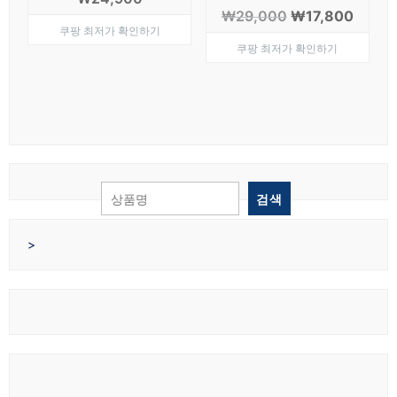
원
현
₩
29,000
₩
17,800
쿠팡 최저가 확인하기
래
재
쿠팡 최저가 확인하기
가
가
격:
격:
₩29,000.
₩17,8
검색
>