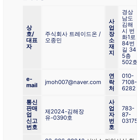
경상
남도
사
김해
상
업
시 번
호/
주식회사 트레이드온 /
장
화1로
대표
오종민
소
84번
자
재
길 34
지
5층
502호
연
010-
e-
jmoh007@naver.com
락
7108-
mail
처
6282
통신
사
판매
업
783-
제2024-김해장
업
자
87-
유-0390호
신고
번
03175
번호
호