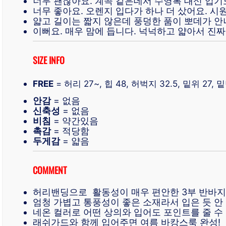
너무 괜찮아요. 계곡 같은데서 수영복 대신 입기도
너무 좋아요. 오렌지 입다가 하나 더 샀어요. 시
얇고 길이는 짧지 않은데 풍덩한 품이 뽀데가 안
이뻐요. 매우 맘에 듭니다. 넉넉하고 얇아서 진짜
SIZE INFO
FREE
= 허리 27~, 힙 48, 허벅지 32.5, 밑위 27, 
안감
= 없음
신축성
= 없음
비침
= 약간있음
촉감
= 적당함
두게감
= 얇음
COMMENT
허리밴딩으로 활동성이 매우 편안한 3부 반바지
엄청 가볍고 통풍성이 좋은 소재라서 입은 듯 안 
네온 컬러로 어떤 상의와 입어도 포인트를 줄 수
래쉬가드와 함께 입어주면 여름 바캉스룩 완성!