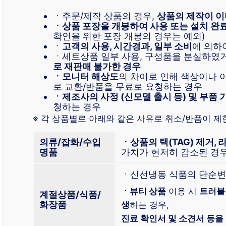
ㆍ주문/제작 상품의 경우,
상품의 제작이 이
ㆍ상품 포장을 개봉하여 사용 또는 설치 완
확인을 위한 포장 개봉의 경우는 예외)
ㆍ
고객의 사용, 시간경과, 일부 소비
에 의하
ㆍ세트상품 일부 사용, 구성품을 분실하였
로 재판매 불가한 경우
ㆍ모니터 해상도
의 차이로 인해 색상이나
로 교환/반품을 무료로 요청하는 경우
ㆍ제조사의 사정 (신모델 출시 등) 및 부품 
청하는 경우
※ 각 상품별로 아래와 같은 사유로 취소/반품이 제한
의류/잡화/수입
ㆍ상품의 택(TAG) 제거, 
명품
가치가 현저히 감소된 경
ㆍ신선냉동 식품의 단순변
ㆍ뷰티 상품
이용 시
트러블
계절상품/식품/
화장품
생
하는 경우,
진료 확인서 및 소견서 등을