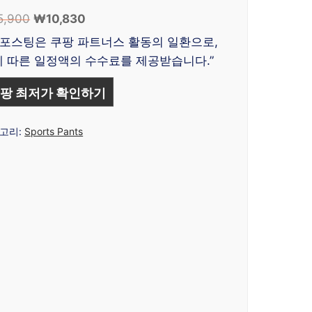
5,900
원
₩
10,830
현
래
재
 포스팅은 쿠팡 파트너스 활동의 일환으로,
가
가
 따른 일정액의 수수료를 제공받습니다.”
격:
격:
₩15,900.
₩10,830.
팡 최저가 확인하기
고리:
Sports Pants