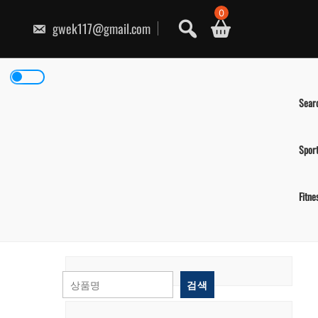
콘
0
텐
gwek117@gmail.com
츠
로
건
너
뛰
기
Sear
Spor
Fitne
검색