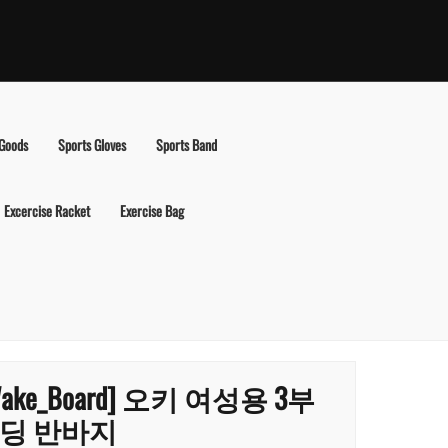
 Goods
Sports Gloves
Sports Band
Excercise Racket
Exercise Bag
Wake_Board] 오키 여성용 3부
딩 반바지