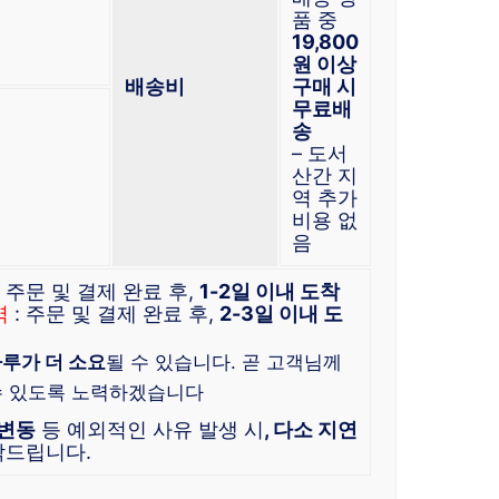
품 중
19,800
원 이상
배송비
구매 시
무료배
송
– 도서
산간 지
역 추가
비용 없
음
: 주문 및 결제 완료 후,
1-2일 이내 도착
역
: 주문 및 결제 완료 후,
2-3일 이내 도
루가 더 소요
될 수 있습니다. 곧 고객님께
수 있도록 노력하겠습니다
 변동
등 예외적인 사유 발생 시
, 다소 지연
탁드립니다.