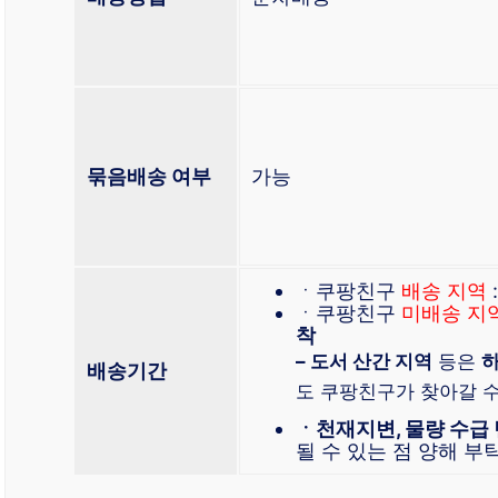
묶음배송 여부
가능
ㆍ쿠팡친구
배송 지역
ㆍ쿠팡친구
미배송 지
착
– 도서 산간 지역
등은
하
배송기간
도 쿠팡친구가 찾아갈 
ㆍ천재지변, 물량 수급
될 수 있는 점 양해 부