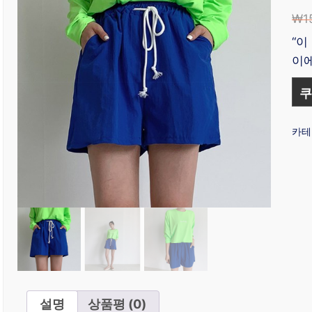
₩
1
“이
이에
쿠
카테
설명
상품평 (0)