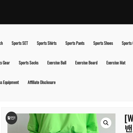
ch
Sports SET
Sports Shirts
Sports Pants
Sports Shoes
Sports
ts Gear
Sports Socks
Exercise Ball
Exercise Board
Exercise Mat
ss Equipment
Affiliate Disclosure
[
할인!
밴