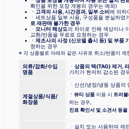
ㆍ상품 포장을 개봉하여 사용 또는 설치 완
확인을 위한 포장 개봉의 경우는 예외)
ㆍ고객의 사용, 시간경과, 일부 소비
에 의하
ㆍ세트상품 일부 사용, 구성품을 분실하였
로 재판매 불가한 경우
ㆍ
모니터 해상도
의 차이로 인해 색상이나 
교환/반품을 무료로 요청하는 경우
ㆍ제조사의 사정 (신모델 출시 등) 및 부품 
청하는 경우
※ 각 상품별로 아래와 같은 사유로 취소/반품이 제
의류/잡화/수입
ㆍ
상품의 택(TAG) 제거, 
명품
가치가 현저히 감소된 경
ㆍ신선/냉장/냉동 상품의
ㆍ뷰티 상품
이용 시
트러블
계절상품/식품/
화장품
하는 경우,
진료 확인서 및 소견서 등을
ㆍ설치 또는 사용하여 재