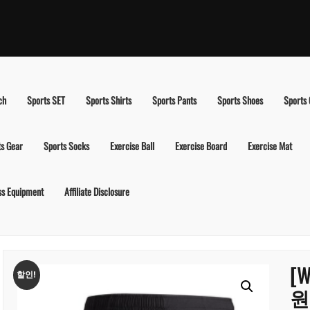
ch
Sports SET
Sports Shirts
Sports Pants
Sports Shoes
Sports
ts Gear
Sports Socks
Exercise Ball
Exercise Board
Exercise Mat
ss Equipment
Affiliate Disclosure
[
할인!
원