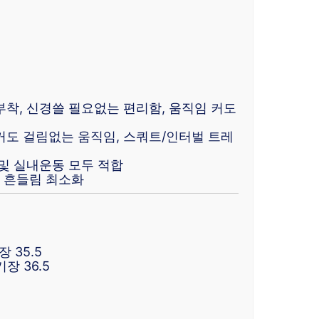
착, 신경쓸 필요없는 편리함, 움직임 커도
커도 걸림없는 움직임, 스쿼트/인터벌 트레
및 실내운동 모두 적합
시 흔들림 최소화
장 35.5
기장 36.5