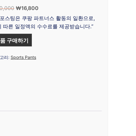
0,000
원
₩
16,800
현
래
재
 포스팅은 쿠팡 파트너스 활동의 일환으로,
가
가
 따른 일정액의 수수료를 제공받습니다.”
격:
격:
₩40,000.
₩16,800.
품 구매하기
고리:
Sports Pants