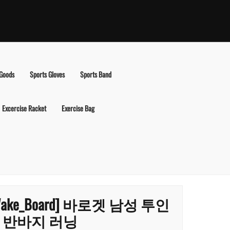
 Goods
Sports Gloves
Sports Band
Excercise Racket
Exercise Bag
Wake_Board] 바로겟 남성 투인
 반바지 러닝