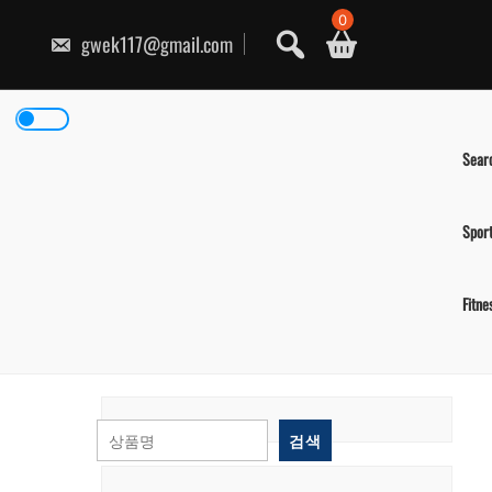
콘
0
텐
gwek117@gmail.com
츠
로
건
너
뛰
기
Sear
Spor
Fitne
검색