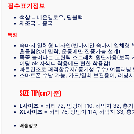
필수표기정보
색상
= 네온옐로우, 딥블랙
제조국
= 중국
특징
속바지 일체형 디자인(반바지안 속바지 일체형 부
흔들림없이 밀착, 운동에만 집중가능 설계)
쭉쭉 늘어나는 고탄력 스트레치 원단사용(보폭 
이딩 ok 자식ㄴ 착용에도 편한 착용감)
빠른건조로 쾌적함유지/ 통기성 우수/ 여름러닝 
스마트폰 수납 가능, 카드/열쇠 보관용이, 러닝
SIZE TIP(cm기준)
L사이즈
= 허리 72, 엉덩이 110, 허벅지 32, 총기
XL사이즈
= 허리 76, 엉덩이 114, 허벅지 33, 총
배송정보