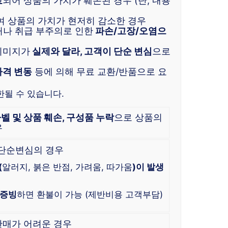
료
되어 상품의 가치가 훼손된 경우 (단, 내용
여 상품의 가치가 현저히 감소한 경우
거나 취급 부주의로 인한
파손/고장/오염으
이미지가
실제와 달라, 고객이 단순 변심
으로
가격 변동
등에 의해 무료 교환/반품으로 요
한될 수 있습니다.
라벨 및 상품 훼손, 구성품 누락
으로 상품의
우
 단순변심의 경우
(
알러지, 붉은 반점, 가려움, 따가움
)이 발생
 증빙
하면 환불이 가능 (제반비용 고객부담)
판매가 어려운 경우