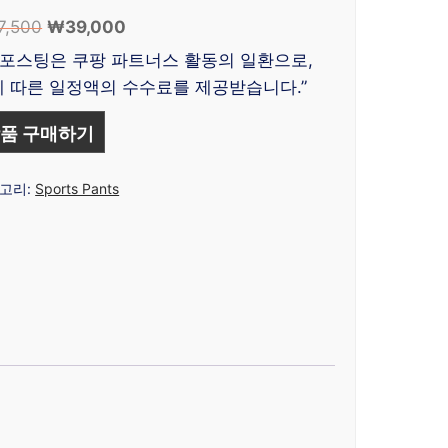
7,500
원
₩
39,000
현
래
재
 포스팅은 쿠팡 파트너스 활동의 일환으로,
가
가
 따른 일정액의 수수료를 제공받습니다.”
격:
격:
₩87,500.
₩39,000.
품 구매하기
고리:
Sports Pants