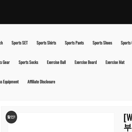
ch
Sports SET
Sports Shirts
Sports Pants
Sports Shoes
Sports
ts Gear
Sports Socks
Exercise Ball
Exercise Board
Exercise Mat
ss Equipment
Affiliate Disclosure
[
할인!
부