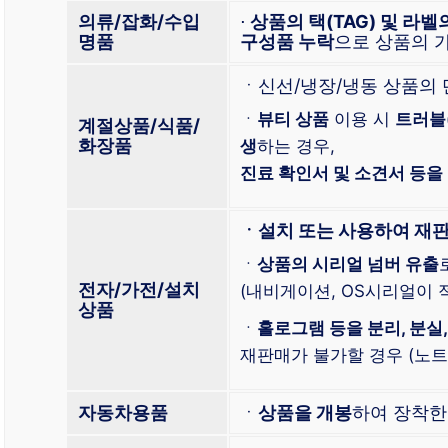
의류/잡화/수입
⋅
상품의 택(TAG) 및 라벨
명품
구성품 누락
으로 상품의 
ㆍ신선/냉장/냉동 상품의
ㆍ
뷰티 상품
이용 시
트러블
계절상품/식품/
화장품
생
하는 경우,
진료 확인서 및 소견서 등을
ㆍ설치 또는 사용하여 재
ㆍ
상품의 시리얼 넘버 유출
전자/가전/설치
(내비게이션, OS시리얼이 적
상품
ㆍ
홀로그램 등을 분리, 분실,
재판매가 불가할 경우 (노트북
자동차용품
ㆍ
상품을 개봉
하여 장착