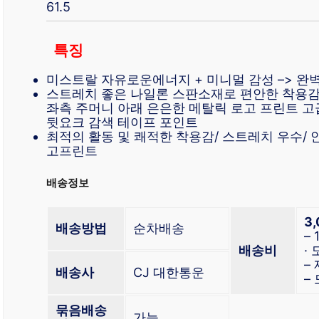
61.5
특징
미스트랄 자유로운에너지 + 미니멀 감성 –> 
스트레치 좋은 나일론 스판소재로 편안한 착용감
좌측 주머니 아래 은은한 메탈릭 로고 프린트 
뒷요크 감색 테이프 포인트
최적의 활동 및 쾌적한 착용감/ 스트레치 우수/
고프린트
배송정보
3
배송방법
순차배송
–
배송비
·
–
배송사
CJ 대한통운
–
묶음배송
가능