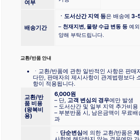
여부
ㆍ도서산간 지역 등
은 배송에
3-
–
천재지변, 물량 수급 변동 등
예외
배송기간
양해 부탁드립니다.
교환/반품 안내
ㆍ교환/반품에 관한 일반적인 사항은 판매
다만, 판매자의 제시사항이 관계법령보다 
항이 적용됩니다.
6,000원
교환/반
– 단,
고객 변심의 경우
에만 발생
품 비용
– 도서산간 및 일부 지역 추가비용
(왕복비
– 부분반품 시, 남은금액이 무료
용)
과
ㆍ
단순변심
에 의한 교환/반품은
제
사항에 해당하지 않는 경우에만 가