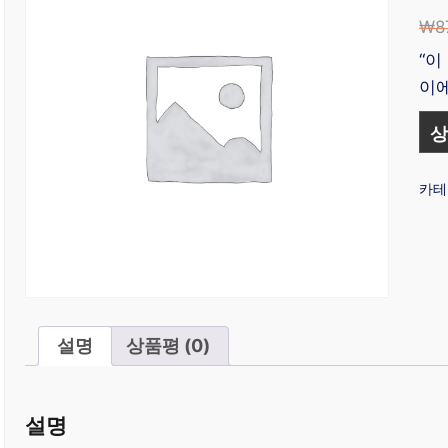
₩
8
“이
이에
상
카테
설명
상품평 (0)
설명