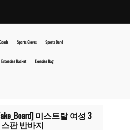
 Goods
Sports Gloves
Sports Band
Excercise Racket
Exercise Bag
Wake_Board] 미스트랄 여성 3
 스판 반바지