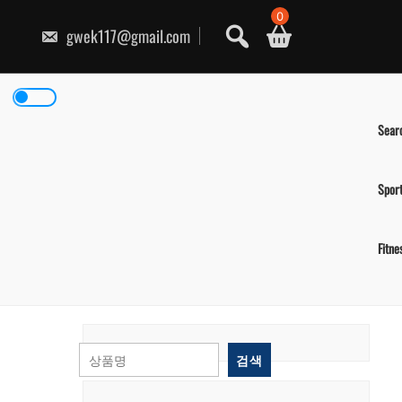
콘
0
텐
gwek117@gmail.com
츠
로
건
너
뛰
기
Sear
Spor
Fitne
검색