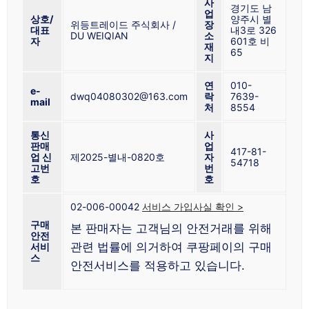
사
경기도 남
업
상호/
양주시 별
위등트레이드 주식회사 /
장
대표
내3로 326
DU WEIQIAN
소
자
601호 비
재
65
지
연
010-
e-
dwq04080302@163.com
락
7639-
mail
처
8554
통신
사
판매
업
417-81-
업 신
제2025-별내-0820호
자
54718
고번
번
호
호
02-006-00042
서비스 가입사실 확인 >
구매
본 판매자는 고객님의 안전거래를 위해
안전
관련 법률에 의거하여 쿠팡페이의 구매
서비
스
안전서비스를 적용하고 있습니다.