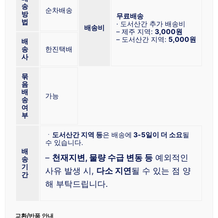
송
순차배송
방
무료배송
법
· 도서산간 추가 배송비
배송비
– 제주 지역:
3,000원
– 도서산간 지역:
5,000원
배
송
한진택배
사
묶
음
배
가능
송
여
부
ㆍ
도서산간 지역 등
은 배송에
3-5일이 더 소요
될
수 있습니다.
배
–
천재지변, 물량 수급 변동 등
예외적인
송
기
사유 발생 시,
다소 지연
될 수 있는 점 양
간
해 부탁드립니다.
교환/반품 안내