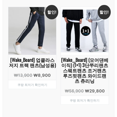
할인!
할인!
[Wake_Board] 업클라스
[Wake__Board] (모어댄베
저지 트랙 팬츠(남성용)
이직) (1+1) 3단쭈리팬츠
스웨트팬츠 조거팬츠
루즈핏팬츠 와이드팬
원
현
₩
13,900
₩
8,900
츠 츄리닝
래
재
쿠팡 최저가 확인하기
가
가
원
현
₩
56,900
₩
29,800
격:
격:
래
재
₩13,900.
₩8,900.
쿠팡 최저가 확인하기
가
가
격:
격:
₩56,900.
₩29,