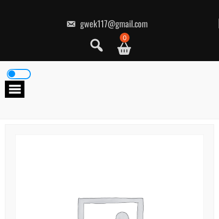
콘
텐
츠
gwek117@gmail.com
로
건
0
너
뛰
기