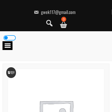
콘
텐
츠
gwek117@gmail.com
로
건
0
너
뛰
기
할인!