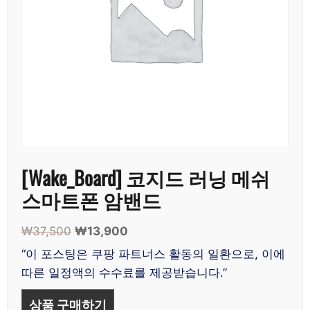
[Wake_Board] 코지드 러닝 메쉬
스마트폰 암밴드
₩
37,500
원
₩
13,900
현
래
재
“이 포스팅은 쿠팡 파트너스 활동의 일환으로, 이에
가
가
따른 일정액의 수수료를 제공받습니다.”
격:
격:
₩37,500.
₩13,900.
상품 구매하기