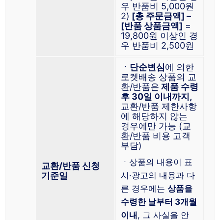
우 반품비 5,000원
2)
[총 주문금액] –
[반품 상품금액]
=
19,800원 이상인 경
우 반품비 2,500원
ㆍ단순변심
에 의한
로켓배송 상품의 교
환/반품은
제품 수령
후 30일 이내까지,
교환/반품 제한사항
에 해당하지 않는
경우에만 가능 (교
환/반품 비용 고객
부담)
ㆍ상품의 내용이 표
교환/반품 신청
기준일
시·광고의 내용과 다
른 경우에는
상품을
수령한 날부터 3개월
이내
, 그 사실을 안