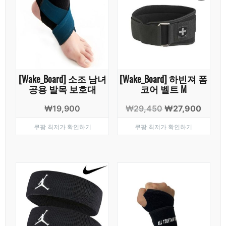
[Wake_Board] 소조 남녀
[Wake_Board] 하빈져 폼
공용 발목 보호대
코어 벨트 M
원
현
₩
19,900
₩
29,450
₩
27,900
래
재
쿠팡 최저가 확인하기
쿠팡 최저가 확인하기
가
가
격:
격:
₩29,450.
₩27,9