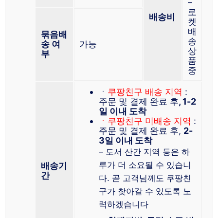
–
로
배송비
켓
배
묶음배
송
송 여
가능
상
부
품
중
ㆍ
쿠팡친구 배송 지역
:
주문 및 결제 완료 후
, 1-2
일 이내 도착
ㆍ쿠팡친구 미배송 지역
:
주문 및 결제 완료 후,
2-
3일 이내 도착
– 도서 산간 지역 등은 하
루가 더 소요될 수 있습니
배송기
간
다. 곧 고객님께도 쿠팡친
구가 찾아갈 수 있도록 노
력하겠습니다