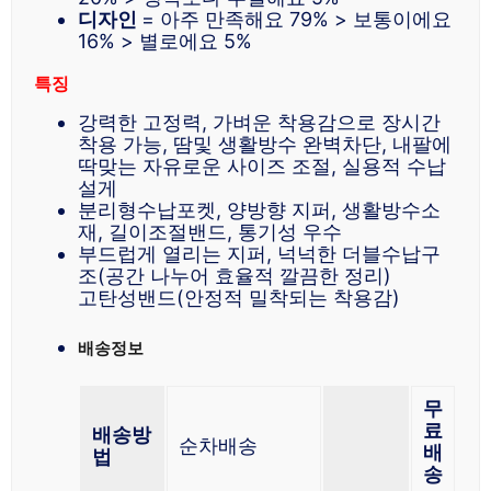
디자인
= 아주 만족해요 79% > 보통이에요
16% > 별로에요 5%
특징
강력한 고정력, 가벼운 착용감으로 장시간
착용 가능, 땀및 생활방수 완벽차단, 내팔에
딱맞는 자유로운 사이즈 조절, 실용적 수납
설게
분리형수납포켓, 양방향 지퍼, 생활방수소
재, 길이조절밴드, 통기성 우수
부드럽게 열리는 지퍼, 넉넉한 더블수납구
조(공간 나누어 효율적 깔끔한 정리)
고탄성밴드(안정적 밀착되는 착용감)
배송정보
무
료
배송방
순차배송
배
법
송