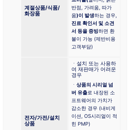
계절상품/식품/
반점, 가려움, 따가
화장품
움
)이 발생
하는 경우,
진료 확인서 및 소견
서 등을 증빙
하면 환
불이 가능 (제반비용
고객부담)
ㆍ설치 또는 사용하
여 재판매가 어려운
경우
ㆍ
상품의 시리얼 넘
버 유출
로 내장된 소
프트웨어의 가치가
감소한 경우 (내비게
이션, OS시리얼이 적
전자/가전/설치
상품
힌 PMP)