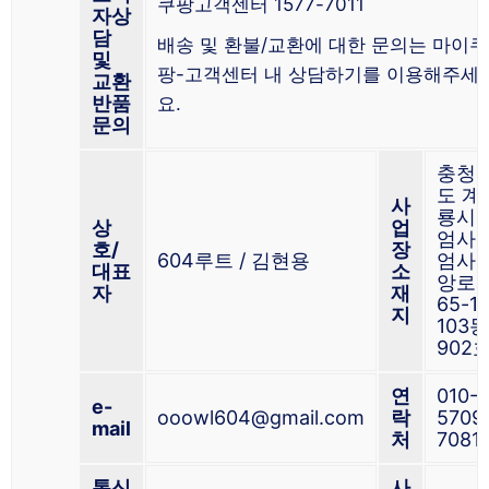
쿠팡고객센터 1577-7011
자상
담
배송 및 환불/교환에 대한 문의는 마이쿠
및
팡-고객센터 내 상담하기를 이용해주세
교환
반품
요.
문의
충청
도 계
사
룡시
상
업
엄사
호/
장
604루트 / 김현용
엄사
대표
소
앙로
자
재
65-1
지
103동
902
연
010-
e-
ooowl604@gmail.com
락
5709
mail
처
7081
통신
사