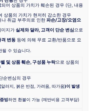
미 진행
된 경우
료
되어 상품의 가치가 훼손된 경우 (단, 내용
여 상품의 가치가 현저히 감소한 경우
거나 취급 부주의로 인한
파손/고장/오염으
이미지가
실제와 달라, 고객이 단순 변심
으로
가격 변동
등에 의해 무료 교환/반품으로 요
한될 수 있습니다.
라벨 및 상품 훼손, 구성품 누락
으로 상품의
우
 단순변심의 경우
(
알러지, 붉은 반점, 가려움, 따가움
)이 발생
 증빙
하면 환불이 가능 (제반비용 고객부담)