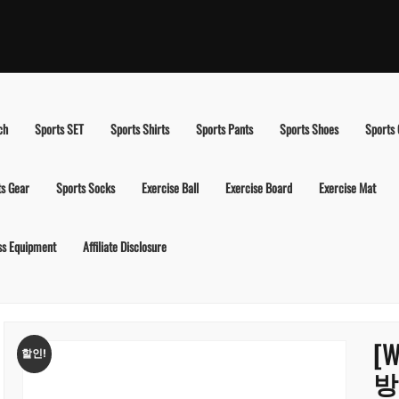
ch
Sports SET
Sports Shirts
Sports Pants
Sports Shoes
Sports
ts Gear
Sports Socks
Exercise Ball
Exercise Board
Exercise Mat
ss Equipment
Affiliate Disclosure
[
할인!
방