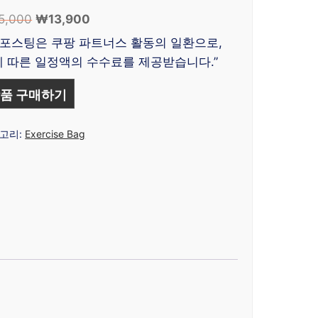
5,000
원
₩
13,900
현
래
재
 포스팅은 쿠팡 파트너스 활동의 일환으로,
가
가
 따른 일정액의 수수료를 제공받습니다.”
격:
격:
₩55,000.
₩13,900.
품 구매하기
고리:
Exercise Bag