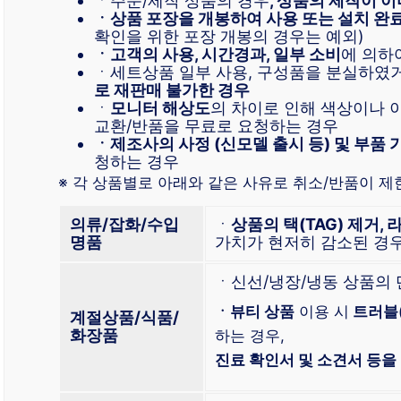
ㆍ주문/제작 상품의 경우
, 상품의 제작이 이
ㆍ상품 포장을 개봉하여 사용 또는 설치 완
확인을 위한 포장 개봉의 경우는 예외)
ㆍ고객의 사용, 시간경과, 일부 소비
에 의하
ㆍ세트상품 일부 사용, 구성품을 분실하였
로 재판매 불가한 경우
ㆍ
모니터 해상도
의 차이로 인해 색상이나 
교환/반품을 무료로 요청하는 경우
ㆍ제조사의 사정 (신모델 출시 등) 및 부품 
청하는 경우
※ 각 상품별로 아래와 같은 사유로 취소/반품이 제
의류/잡화/수입
ㆍ
상품의 택(TAG) 제거, 
명품
가치가 현저히 감소된 경
ㆍ신선/냉장/냉동 상품의
ㆍ뷰티 상품
이용 시
트러블
계절상품/식품/
화장품
하는 경우,
진료 확인서 및 소견서 등을