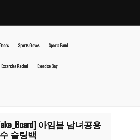
 Goods
Sports Gloves
Sports Band
Excercise Racket
Exercise Bag
Wake_Board] 아임봄 남녀공용
수 슬링백