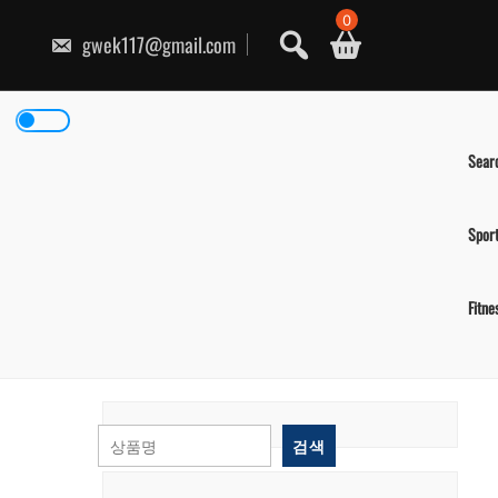
콘
0
텐
gwek117@gmail.com
츠
로
건
너
뛰
기
Sear
Spor
Fitne
검색