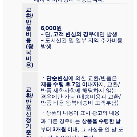
교
환/
반
품
6,000원
비
– 단
, 고객 변심의 경우
에만 발생
용
– 도서산간 및 일부 지역 추가비용
(왕
발생
복
비
용)
ㆍ단순변심
에 의한 교환/반품은
제품 수령 후 7일 이내까
지, 교환/
교
반품 제한사항에 해당하지 않는
환/
경우에만 가능 (배송비용과 교환/
반
반품 비용 왕복배송비 고객부담)
품
ㆍ상품의 내용이 표시·광고의 내용
신
청
과 다른 경우에는
상품을 수령한 날
기
부터 3개월 이내
, 그 사실을 안 날 또
준