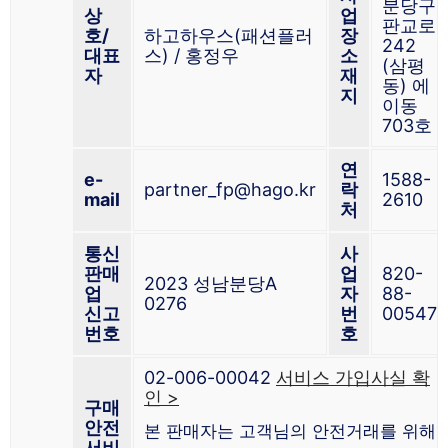
분당구
상
업
판교로
호/
하고하우스(패션플러
장
242
대표
스) / 홍정우
소
(삼평
자
재
동) 에
지
이동
703호
연
e-
1588-
partner_fp@hago.kr
락
mail
2610
처
통신
사
판매
업
820-
2023 성남분당A
업
자
88-
0276
신고
번
00547
번호
호
02-006-00042
서비스 가입사실 확
인 >
구매
안전
본 판매자는 고객님의 안전거래를 위해
서비