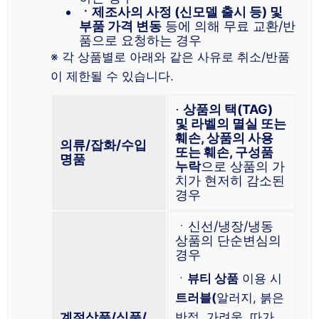
ㆍ제조사의 사정 (신모델 출시 등) 및
부품 가격 변동
등에 의해 무료 교환/반
품으로 요청하는 경우
※ 각 상품별로 아래와 같은 사유로 취소/반품
이 제한될 수 있습니다.
⋅
상품의 택(TAG)
및 라벨의 멸실 또는
훼손, 상품의 사용
의류/잡화/수입
또는 훼손, 구성품
명품
누락
으로 상품의 가
치가 현저히 감소된
경우
ㆍ신선/냉장/냉동
상품의 단순변심의
경우
ㆍ
뷰티 상품
이용 시
트러블(
알러지, 붉은
계절상품/식품/
반점, 가려움, 따가