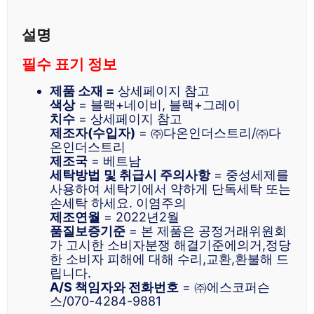
설명
필수 표기 정보
제품 소재 =
상세페이지 참고
색상
= 블랙+네이비, 블랙+그레이
치수
= 상세페이지 참고
제조자(수입자)
= ㈜다온인더스트리/㈜다
온인더스트리
제조국
= 베트남
세탁방법
및 취급시 주의사항
= 중성세제를
사용하여 세탁기에서 약하게 단독세탁 또는
손세탁 하세요. 이염주의
제조연월
= 2022년2월
품질보증기준
= 본 제품은 공정거래위원회
가 고시한 소비자분쟁 해결기준에의거,정당
한 소비자 피해에 대해 수리,교환,환불해 드
립니다.
A/S 책임자와 전화번호
= ㈜에스코퍼슨
스/070-4284-9881