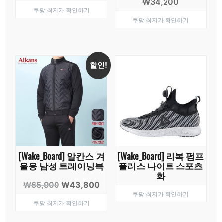
₩
34,200
쿠팡 최저가 확인하기
쿠팡 최저가 확인하기
할인!
[Wake_Board] 알칸스 겨
[Wake_Board] 리복 펌프
울용 남성 트레이닝복
플러스 나이트 스포츠
화
원
현
₩
65,900
₩
43,800
쿠팡 최저가 확인하기
래
재
쿠팡 최저가 확인하기
가
가
격:
격: