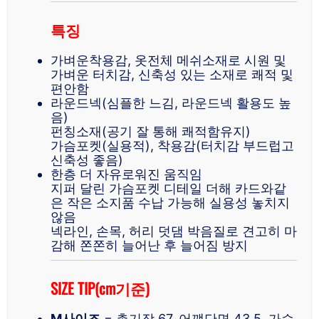
특징
가벼운착용감, 옷전체 메쉬소재로 시원 및
가벼운 터치감, 신축성 있는 소재로 쾌적 및
편안함
라운드넥(심플한 느김, 라운드넥 활용도 높
음)
펀칭소재(공기 잘 통해 쾌적함유지)
가슴포켓(실용적), 착용감(터치감 부드럽고
신축성 좋음)
한층 더 자유로워진 움직임
지퍼 달린 가슴포켓 디테일 더해 카드와같
은 작은 소지품 수납 가능해 실용성 놓치지
않음
넥라인, 손목, 허리 덧댐 박음질로 견고히 마
감해 쫀쫀히 늘어난 후 늘어짐 방지
SIZE TIP(cm기준)
M사이즈
= 총기장 67, 어꺠단면 43.5, 가슴