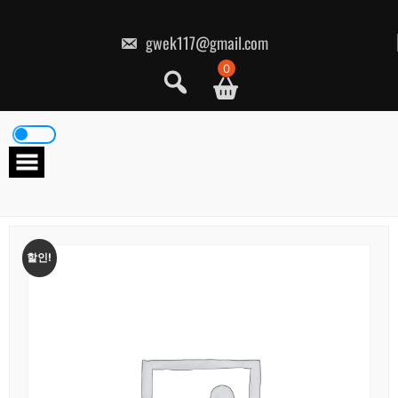
콘
텐
츠
gwek117@gmail.com
로
건
0
너
뛰
기
할인!