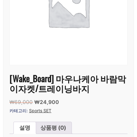
[Wake_Board] 마우나케아 바람막
이자켓/트레이닝바지
₩
69,000
원
₩
24,900
현
래
재
카테고리:
Sports SET
가
가
격:
격:
설명
상품평 (0)
₩69,000.
₩24,900.